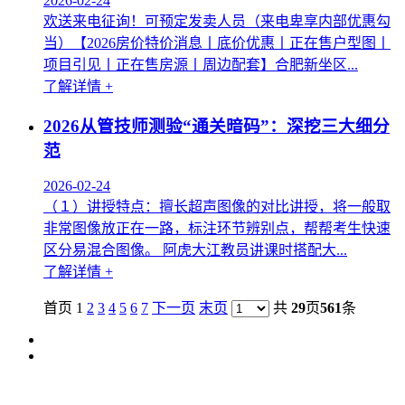
2026-02-24
欢送来电征询！可预定发卖人员（来电卑享内部优惠勾
当）【2026房价特价消息丨底价优惠丨正在售户型图丨
项目引见丨正在售房源丨周边配套】合肥新坐区...
了解详情 +
2026从管技师测验“通关暗码”：深挖三大细分
范
2026-02-24
（１）讲授特点：擅长超声图像的对比讲授，将一般取
非常图像放正在一路，标注环节辨别点，帮帮考生快速
区分易混合图像。 阿虎大江教员讲课时搭配大...
了解详情 +
首页 1
2
3
4
5
6
7
下一页
末页
共
29
页
561
条