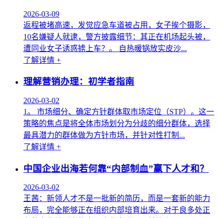
2026-03-09
返程被堵高速，发觉应急车道被占用，女子挨个摄影，
10名嫌疑人就逮，警方披露细节：其正在机场起头被，
遭同业女子诱惑掳上车？。 自热暖锅放实皮沙...
了解详情 +
理解营销办理：初学者指南
2026-03-02
1。 市场细分、确定方针群体取市场定位（STP）。这一
策略的焦点是将全体市场划分为分歧的细分群体，选择
最具潜力的群体做为方针市场，并针对性打制...
了解详情 +
中国企业出海若何靠“内部制血”赢下人才和？
2026-03-02
王茜：新领人才不是一批新的简历，而是一套新的能力
布局，完全能够正在组织内部培育出来。对于良多处正