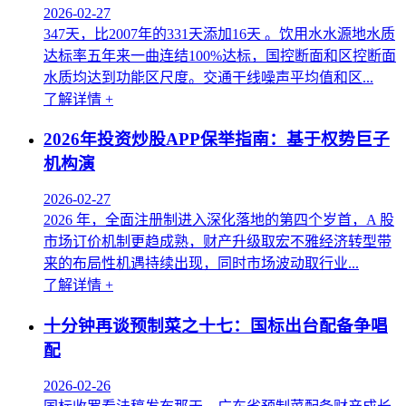
2026-02-27
347天，比2007年的331天添加16天 。饮用水水源地水质
达标率五年来一曲连结100%达标，国控断面和区控断面
水质均达到功能区尺度。交通干线噪声平均值和区...
了解详情 +
2026年投资炒股APP保举指南：基于权势巨子
机构演
2026-02-27
2026 年，全面注册制进入深化落地的第四个岁首，A 股
市场订价机制更趋成熟，财产升级取宏不雅经济转型带
来的布局性机遇持续出现，同时市场波动取行业...
了解详情 +
十分钟再谈预制菜之十七：国标出台配备争唱
配
2026-02-26