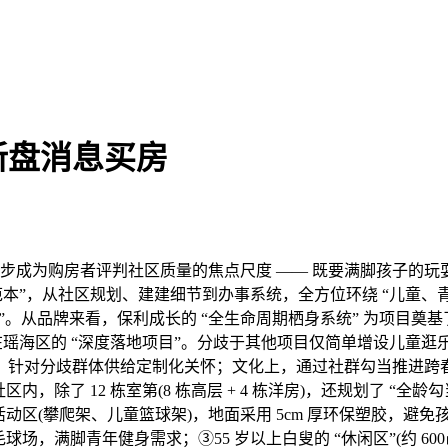
新盘消息买房
 逐步成为购房者评判社区质量的焦点尺度 —— 既要满脚孩子的
本”，从社区规划、建建细节到办事系统，全方位环绕 “儿童、青
。从品牌来看，保利成长的 “全生命周期栖身系统” 为项目奠基了
瑶海区的 “深度落地项目”。分歧于其他项目仅简单增设儿童逛乐
针对分歧群体供给定制化关怀；文化上，通过社群勾当推进跨春
除了 12 栋室第(8 栋高层 + 4 栋洋房)，还规划了 “全龄勾当矩阵
岁活动区(攀爬架、儿童篮球架)，地面采用 5cm 厚环保塑胶，避免孩子
球场，满脚青年健身需求；③55 岁以上白叟的 “休闲区”(约 