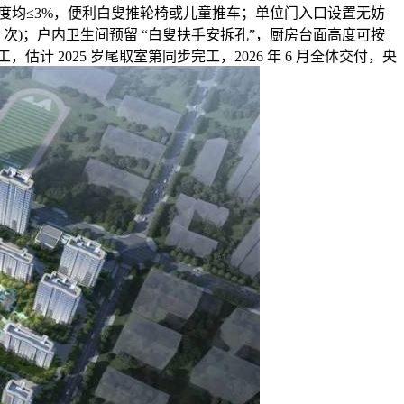
度均≤3%，便利白叟推轮椅或儿童推车；单位门入口设置无妨
外线 次)；户内卫生间预留 “白叟扶手安拆孔”，厨房台面高度可按
估计 2025 岁尾取室第同步完工，2026 年 6 月全体交付，央