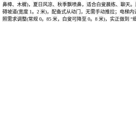
鼻樟、木樨)，夏日风凉、秋季飘喷鼻，适合白叟晨练、聊天。
碍坡道(宽度 1。2 米)，配备式从动门，无需手动推拉；电梯内设
照需求调整(常规 0。85 米，白叟可降至 0。8 米)，实正做到