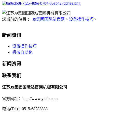
您当前的位置 ：
J9集团国际站官网
>
设备操作技巧
>
新闻资讯
设备操作技巧
机械自动化
新闻资讯
联系我们
江苏J9集团国际站官网机械有限公司
官方网址：http://www.ytolb.com
电话(Tel)：0515-68783888