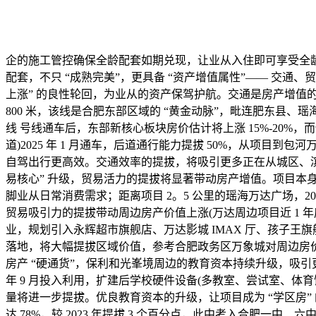
企的施工管控确保全龄配套如期兑现，让业从入住即可享受全
配套，不只 “成熟完美”，更具备 “资产增值属性”—— 交
上涨” 的良性轮回，为业从的资产保驾护航。交通是房产增值的 “
800 米，该线是合肥东部区域的 “黄金动脉”，毗连肥东县、瑶海
线 号线通车后，东部新核心板块房价估计将上涨 15%-20%，
道)2025 年 1 月通车，后道通行能力提拔 50%，从项目到包
自驾出行更高效。交通效率的提拔，将吸引更多正在从城区、滨
易核心” 升级，贸易活力的提拔将显著带动房产增值。项目本身 1
脚业从日常消费需求；距离项目 2。5 公里的瑶海万达广场，20
贸易吸引力的提拔带动周边房产价值上涨(万达周边项目近 1 年房价上
业，规划引入永辉超市旗舰店、万达影城 IMAX 厅、孩子王
落地，将大幅提拔区域价值，参考合肥政务区万象城对周边房价的带
房产 “硬通货”，保利和光峯境周边的教育资本持续升级，吸引更多
年 9 月投入利用，扩建后学校硬件设备(多教室、尝试室、体
量将进一步提拔。优良教育资本的升级，让项目成为 “学区房” 的
达 78%，较 2023 年提拔 3 个百分点，此中考入合肥一中