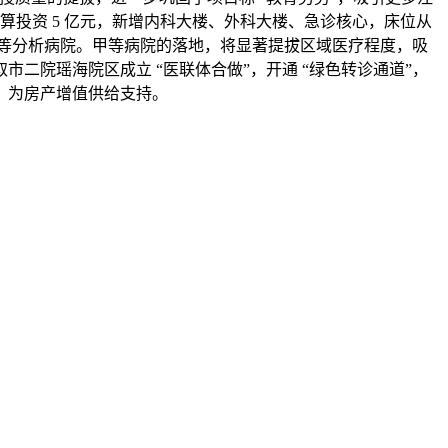
打算投资 5 亿元，新增内科大楼、外科大楼、急诊核心，床位从
海区首家甲等分析病院。甲等病院的落地，将显著提拔区域医疗程度，吸
院瑶海院区成立 “医联体合做”，开通 “绿色转诊通道”，
，为房产增值供给支持。