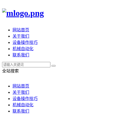
网站首页
关于我们
设备操作技巧
机械自动化
联系我们
全站搜索
网站首页
关于我们
设备操作技巧
机械自动化
联系我们