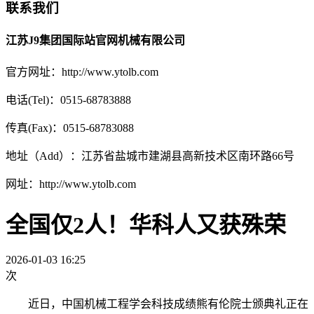
联系我们
江苏J9集团国际站官网机械有限公司
官方网址：http://www.ytolb.com
电话(Tel)：0515-68783888
传真(Fax)：0515-68783088
地址（Add）：江苏省盐城市建湖县高新技术区南环路66号
网址：http://www.ytolb.com
全国仅2人！华科人又获殊荣
2026-01-03 16:25
次
近日，中国机械工程学会科技成绩熊有伦院士颁典礼正在