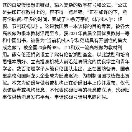
苍的白叟慢慢敲击键盘，输入复杂的数学符号和公式。“公式
是要印正在教材上的，容不得一点差错。”正在如许的下，熊
有伦破费3年多的时间，完成了70余万字的《机械人学：建
模、节制取视觉》。这是我国第一本该标的目的专著，被各大
高校做为根本教材沿用至今，获2021年首届全国优良教材一等
和中国出书，被誉为“当前机械人学科范畴具有开创性的集大
成之做”，被全国20多所985、211和双一流高校做为教材利
用。熊有伦还捐资设立了熊有伦智湖励基金，以此激励和培育
思惟本质好、立志投身机械人前沿范畴研究的优良学生和青年
学者。数百论理学子从熊有伦团队走出，正在国防备畴、国表
里高校和国际龙头企业成为随波逐流，为制制强国扶植做出贡
献。本文为磅礴号做者或机构正在磅礴旧事上传并发布，仅代
表该做者或机构概念，不代表磅礴旧事的概念或立场，磅礴旧
事仅供给消息发布平台。申请磅礴号请用电脑拜候。