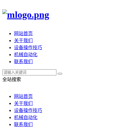
网站首页
关于我们
设备操作技巧
机械自动化
联系我们
全站搜索
网站首页
关于我们
设备操作技巧
机械自动化
联系我们