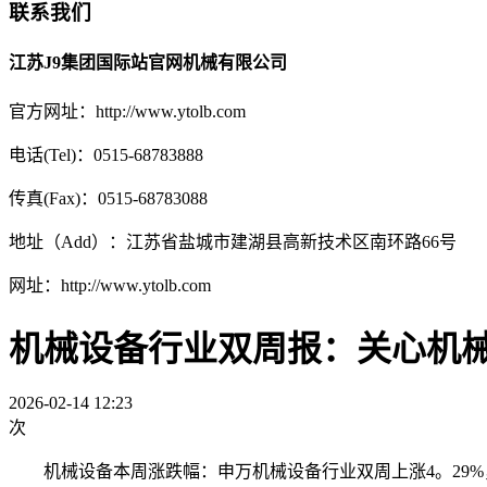
联系我们
江苏J9集团国际站官网机械有限公司
官方网址：http://www.ytolb.com
电话(Tel)：0515-68783888
传真(Fax)：0515-68783088
地址（Add）：江苏省盐城市建湖县高新技术区南环路66号
网址：http://www.ytolb.com
机械设备行业双周报：关心机
2026-02-14 12:23
次
机械设备本周涨跌幅：申万机械设备行业双周上涨4。29%，跑