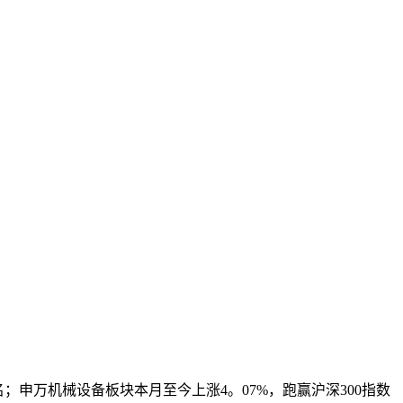
；申万机械设备板块本月至今上涨4。07%，跑赢沪深300指数