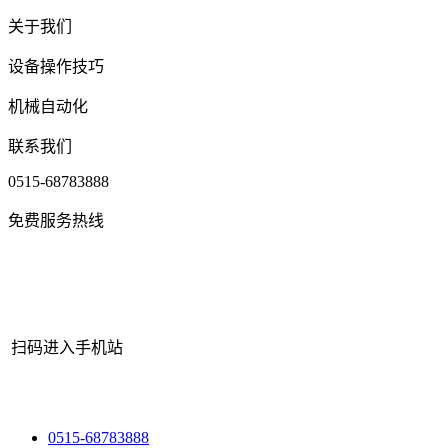
关于我们
设备操作技巧
机械自动化
联系我们
0515-68783888
免费服务热线
扫码进入手机站
网站地图
|
|
XML
|
© 2022 Copyright
江苏J9集团国际站官网机械有
0515-68783888