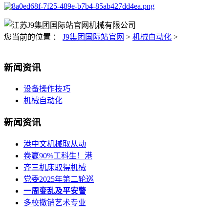
您当前的位置 ：
J9集团国际站官网
>
机械自动化
>
新闻资讯
设备操作技巧
机械自动化
新闻资讯
港中文机械取从动
卷赢90%工科生！港
齐三机床取得机械
党委2025年第二轮巡
一周变乱及平安警
多校撤销艺术专业