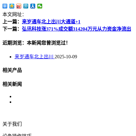
本文网址：
上一篇：
来岁通车北上出川大通道+1
下一篇：
弘讯科技涨371%成交额314204万元从力资金净流出
近期浏览：本新闻您曾浏览过！
来岁通车北上出川
2025-10-09
相关产品
相关新闻
关于我们