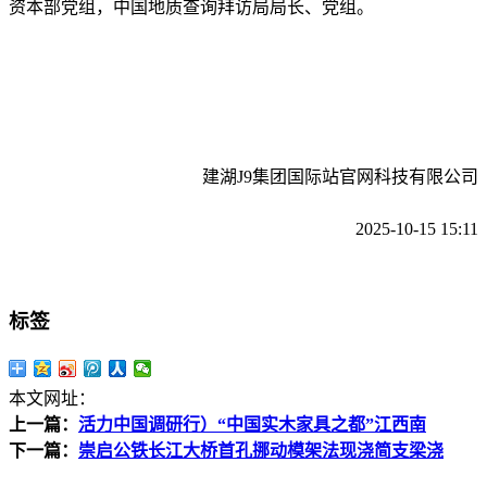
资本部党组，中国地质查询拜访局局长、党组。
建湖J9集团国际站官网科技有限公司
2025-10-15 15:11
标签
本文网址：
上一篇：
活力中国调研行）“中国实木家具之都”江西南
下一篇：
崇启公铁长江大桥首孔挪动模架法现浇简支梁浇