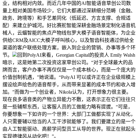
业，结构相对内敛。而近几年中国的AI智能语音草创公司数
量上相对美国市场较少，它们大都通过深耕细分范畴（金融、
政务、跨境等）和手艺差同化（低延迟、方言支撑、合规适
配）来建立护城河。好比赛舵智能深耕金融场景定制化语音机
械人，云蝠智能的焦点产物线包罗大模子语音智能体，为企业
供给CRM及AICC大模子呼叫核心，以及智齿科技通过供给全
渠道的客户联络处理方案，嵌入到企业的营销、办事等多个环
节。
回到PolyAI来看，Georgian Capital的投资人 Emily Walsh
暗示，这是她第二次投资这家草创公司。“对于全球最大的品
牌而言，客户办事不再仅仅是一个成本核心，而是一个庞大的
价值创制机遇，”她说道。“PolyAI 可以或许正在企业级规模上
摆设绘声绘色的语音帮手，从而带来显著的成本节约和收入增
加。”而做为一个创业者，Nikola认为，打开想象力很主要。
现在良多语音类的产物立异能力不敷，这表示正在它们往往只
是一些辅帮东西，让客服人员的工做能力略有提拔。“可是，
你要想象一下如许的一个世界：大部门工做都实现了从动化，
人只需要辅以恰当的人工干涉就能够了。我们要建立的是一个
由人工智能驱动、高薪学问型员工从导的世界。现正在就起头
实现德律风从动化吧！”。