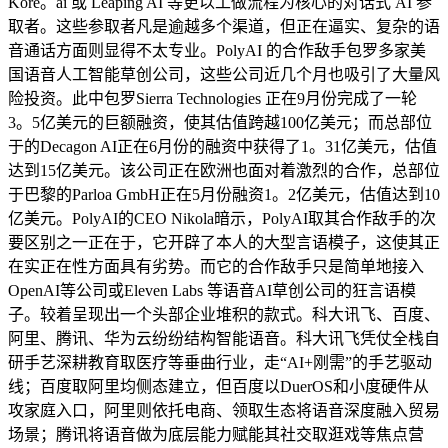
Kore。ai 或 Leaping AI 等更以工做流程为核心的对话式 AI 参
取者。这些参取者凡是逾越多个渠道，但正在逼实、复杂的语
音通话方面则显得不太专业。PolyAI 的合作敌手包罗多家美
国语音人工智能草创公司，这些公司近几个月也吸引了大量风
险投资。此中包罗Sierra Technologies 正在9月份完成了一轮
3。5亿美元的巨额融资，使其估值跨越100亿美元；而总部位
于的Decagon AI正在6月份的融资中获得了1。31亿美元，估值
达到15亿美元。该公司正在欧洲也面对着激烈的合作，总部位
于巴黎的Parloa GmbH正在5月份融资1。2亿美元，估值达到10
亿美元。PolyAI的CEO Nikola暗示，PolyAI取其合作敌手的次
要区别之一正在于，它开辟了本人的大型言语模子，这使其正
在实正在性方面具有劣势。而它的合作敌手只是简单地接入
OpenAI等公司或Eleven Labs 等语音AI草创公司的狂言语模
子。较着呈现出一个头部企业堆积的款式。科大讯飞、百度、
阿里、腾讯、华为云纷纷结构智能语音。科大讯飞凭仗全栈自
研手艺深耕教育取医疗等垂曲行业，走“AI+刚需”的手艺驱动
线；百度取阿里均侧态建立，但百度以DuerOS和小度硬件从
攻家庭入口，阿里则依托电商、领取生态将语音深度融入贸易
场景；腾讯将语音做为底层能力赋能其社交取逛戏等焦点营