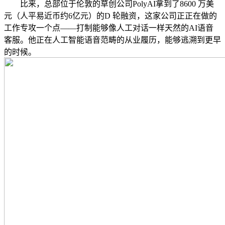
比来，总部位于伦敦的草创公司PolyAI拿到了8600 万美
元（人平易近币约6亿元）的D 轮融资，这家公司正正在做的
工作专攻一个点——打制能够像人工对话一样天然的AI语音
客服。他正在人工智能语音范畴的从业履历，能够逃溯到更早
的时候。