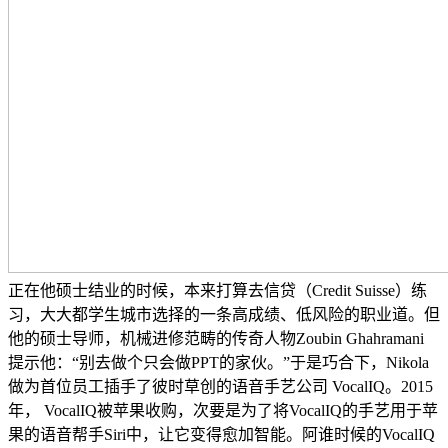
正在他硕士结业的时候，本来打算去信贷（Credit Suisse）练
习，大大都学生城市选择的一条高成绩、低风险的职业道。但
他的硕士导师，机械进修范畴的传奇人物Zoubin Ghahramani
提示他：“别去做个只会做PPT的家伙。”于是巧合下，Nikola
做为首位员工插手了彼时草创的语音手艺公司 VocalIQ。2015
年， VocalIQ被苹果收购，次要是为了将VocalIQ的手艺用于苹
果的语音帮手Siri中，让它变得愈加智能。阿谁时候的VocalIQ