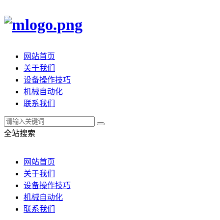
网站首页
关于我们
设备操作技巧
机械自动化
联系我们
全站搜索
网站首页
关于我们
设备操作技巧
机械自动化
联系我们