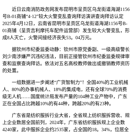
近日云南消防政务网发布昆明市呈贡区乌龙街道海湖1156
号B-01商铺“4·12”较大火警变乱查询拜访演讲查询拜访认定
2025年4月12日，云南省昆明市呈贡区乌龙街道海湖1156号B-
01商铺（呈贡吉利摩托车配件运营部）发生较大火警变乱，形
成8人灭亡，火警间接经济丧失53。04万元。
据钦州市纪委监委动静：钦州市原党委副、一级高级警长
刘少南涉嫌严沉违纪违法，目前正接管钦州市纪委监委规律审
查和监察查询拜访。依法对五名高校教师做出或撤销教师资历
的处置。
一组数据进一步阐述“广货智制力”！全国40%的工业机械
人、80%的办事机械人、18%的集成电，还有全球70%的消费
级无人机……国度统计局发布产量的104种工业产物中，广东
正在全国占比跨越10%的有44种，跨越20%的有23种。
广东省是纺织服拆行业大省，全省规上纺织服拆营收、规
上企业数居全国前列，2024年，广东省纺织服拆规上企业数
4240家，此中服拆企业约2535家，占全国的18。34%，位居全