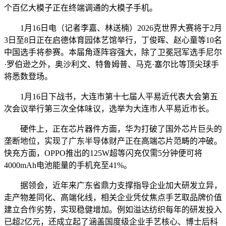
个百亿大模子正在终端调通的大模子手机。
1月16日电（记者李嘉、林送楠）2026克世界大赛将于2月
3日至8日正在启德体育园体艺馆举行，丁俊晖、赵心童等10名
中国选手将参赛。本届角逐阵容强大，除了卫冕冠军选手尼尔
·罗伯逊之外，奥沙利文、特鲁姆普、马克·塞尔比等顶尖球手
将悉数登场。
1月16日下战书，大连市第十七届人平易近代表大会第五
次会议举行第三次全体味议，选举为大连市人平易近市长。
硬件上，正在芯片器件方面，华为打破了国外芯片巨头的
垄断地位，实现了广东半导体财产正在高端芯片范畴的冲破。
快充方面，OPPO推出的125W超等闪充仅需5分钟便可将
4000mAh电池能量的手机充至41%。
据领会，近年来广东省鼎力支撑指导企业加大研发立异，
走产物差同化、高端化线，相关企业凭仗焦点手艺取品牌价值
建立合作劣势，实现稳健增加。例如溢达纺织每年的研发投入
已超2亿元，还成立起了涵盖国度级企业手艺核心、博士后科