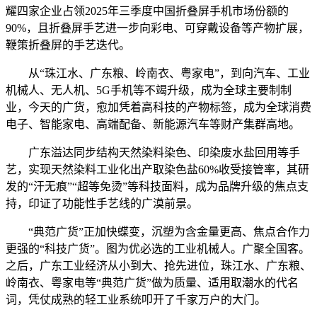
耀四家企业占领2025年三季度中国折叠屏手机市场份额的
90%，且折叠屏手艺进一步向彩电、可穿戴设备等产物扩展，
鞭策折叠屏的手艺迭代。
从“珠江水、广东粮、岭南衣、粤家电”，到向汽车、工业
机械人、无人机、5G手机等不竭升级，成为全球主要制制
业，今天的广货，愈加凭着高科技的产物标签，成为全球消费
电子、智能家电、高端配备、新能源汽车等财产集群高地。
广东溢达同步结构天然染料染色、印染废水盐回用等手
艺，实现天然染料工业化出产取染色盐60%收受接管率，其研
发的“汗无痕”“超等免烫”等科技面料，成为品牌升级的焦点支
持，印证了功能性手艺线的广漠前景。
“典范广货”正加快蝶变，沉塑为含金量更高、焦点合作力
更强的“科技广货”。图为优必选的工业机械人。广聚全国客。
之后，广东工业经济从小到大、抢先进位，珠江水、广东粮、
岭南衣、粤家电等“典范广货”做为质量、适用取潮水的代名
词，凭仗成熟的轻工业系统叩开了千家万户的大门。