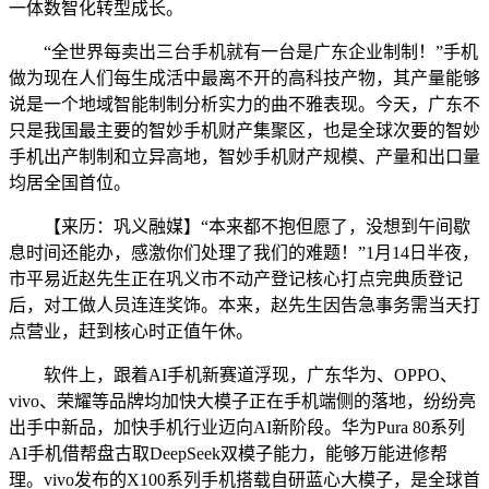
一体数智化转型成长。
“全世界每卖出三台手机就有一台是广东企业制制！”手机
做为现在人们每生成活中最离不开的高科技产物，其产量能够
说是一个地域智能制制分析实力的曲不雅表现。今天，广东不
只是我国最主要的智妙手机财产集聚区，也是全球次要的智妙
手机出产制制和立异高地，智妙手机财产规模、产量和出口量
均居全国首位。
【来历：巩义融媒】“本来都不抱但愿了，没想到午间歇
息时间还能办，感激你们处理了我们的难题！”1月14日半夜，
市平易近赵先生正在巩义市不动产登记核心打点完典质登记
后，对工做人员连连奖饰。本来，赵先生因告急事务需当天打
点营业，赶到核心时正值午休。
软件上，跟着AI手机新赛道浮现，广东华为、OPPO、
vivo、荣耀等品牌均加快大模子正在手机端侧的落地，纷纷亮
出手中新品，加快手机行业迈向AI新阶段。华为Pura 80系列
AI手机借帮盘古取DeepSeek双模子能力，能够万能进修帮
理。vivo发布的X100系列手机搭载自研蓝心大模子，是全球首