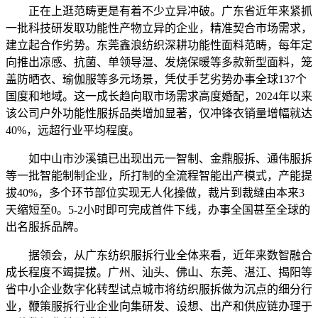
正在上逛范畴更是有着不少立异冲破。广东省近年来紧抓
一批科技研发取功能性产物立异的企业，精准契合市场需求，
建立起合作劣势。东莞鑫浪纺织深耕功能性面料范畴，每年定
向推出凉感、抗菌、单领导湿、发烧保暖等多款新型面料，笼
盖防晒衣、瑜伽服等多元场景，凭仗手艺劣势办事全球137个
国度和地域。这一成长趋向取市场需求高度婚配，2024年以来
该公司户外功能性服拆品类增加显著，仅冲锋衣销量增幅就达
40%，远超行业平均程度。
如中山市沙溪镇已出现出元一智制、金鼎服拆、通伟服拆
等一批智能制制企业，所打制的全流程智能出产模式，产能提
拔40%，多个环节部位实现无人化操做，裁片到裁缝由本来3
天缩短至0。5-2小时即可完成首件下线，办事全国甚至全球的
出名服拆品牌。
据领会，从广东纺织服拆行业全体来看，近年来数智融合
成长程度不竭提拔。广州、汕头、佛山、东莞、湛江、揭阳等
省中小企业数字化转型试点城市将纺织服拆做为沉点的细分行
业，鞭策服拆行业企业向集研发、设想、出产和供应链办理于