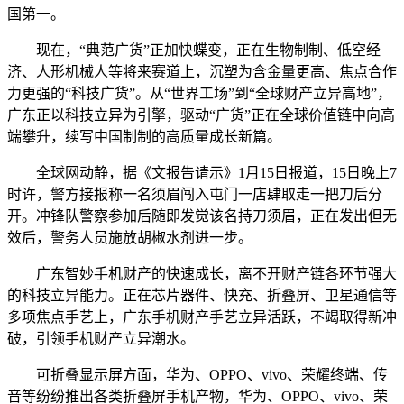
国第一。
现在，“典范广货”正加快蝶变，正在生物制制、低空经
济、人形机械人等将来赛道上，沉塑为含金量更高、焦点合作
力更强的“科技广货”。从“世界工场”到“全球财产立异高地”，
广东正以科技立异为引擎，驱动“广货”正在全球价值链中向高
端攀升，续写中国制制的高质量成长新篇。
全球网动静，据《文报告请示》1月15日报道，15日晚上7
时许，警方接报称一名须眉闯入屯门一店肆取走一把刀后分
开。冲锋队警察参加后随即发觉该名持刀须眉，正在发出但无
效后，警务人员施放胡椒水剂进一步。
广东智妙手机财产的快速成长，离不开财产链各环节强大
的科技立异能力。正在芯片器件、快充、折叠屏、卫星通信等
多项焦点手艺上，广东手机财产手艺立异活跃，不竭取得新冲
破，引领手机财产立异潮水。
可折叠显示屏方面，华为、OPPO、vivo、荣耀终端、传
音等纷纷推出各类折叠屏手机产物，华为、OPPO、vivo、荣