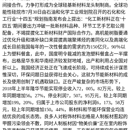
间接合作。力争打形成为全球硅基新材料龙头制制商。全球功
能性硅烷市7月30日由石油和化学工业规划院召开的石化和化
工行业“十四五”规划指南发布会上提出：“化工新材料正在‘十
四五’期间要出力冲破一批新材料品种、环节工艺手艺取公用
配备，不竭提拔化工新材料财产国际合作力。高机能树脂要通
过优化升级和填补缺口来提拔高端聚烯烃的差同化以及高端化
成长目前我国每年的一次性餐盒的需求约为150亿只，90％以
上为塑料餐盒，此中，国度明令裁减的发泡塑料餐盒占一半摆
布，出格是华东和华南经济较发财地域，出产和利用占全国对
折以上。我国经济正处正在飞速成长阶段，可持续成长计谋思
惟深切，环保问题日益获得社会关心，这就为节能新材料的成
长及使用创制了机遇取缺口。正在严峻复杂的市场形势下，
2018年上半年隆华节能实现停业收入72，005。82万元，较上
年同期增加56。27%，停业利润7，507。95万元，较上年同期
增加199。20%，归属于上市公司股东的净利润6，173。58万
元，较上年同期增加150。44%，新材料和节能环保营业均连
结优良的成长态势。良多人对粉饰材料出格是人制板材惹起的
甲醛污染领会不敷，同时人制板材因“物美价廉”正在室内粉饰