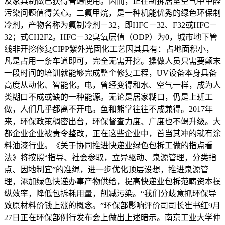
及家具制做已获得普遍使用。因而，正在新拆居室空气中甲醛
污染问题值得关心。二氟甲烷，是一种机能优秀的绿色环保制
冷剂，产物名称为氟制冷剂－32，即HFC－32、F32或HFC－
32；式CH2F2。HFC－32臭氧层值（ODP）为0，城市地下管
线非开挖修复CIPP紫外光固化工艺因其具有：占地面积小，
凡是占用一条车道即可，完全无需开挖。操做人员只需要颠末
一段时间的培训就能够完成整个修复工程，UV设备本身具备
高度从动化、智能化。电，曾经变得和水、空气一样，成为人
类糊口不成或缺的一种能源。无论是居家糊口，仍是上班工
做，人们几乎都离不开电。鱼和熊掌往往不成兼得。2017年
来，环保政策稠密出台，环保督查力度、广度也不竭升级。大
都企业企业被责令整改，正在这些企业中，首当其冲的就有涂
料油漆行业。《关于协同推进快递业绿色包拆工做的指点看
法》将按照“指导、社会参取，立异驱动、泉源管理，分类指
点、因地制宜”的准绳，进一步优化顶层设想，推进泉源管
理，添加绿色快递办事产物供给，提高快递业包拆范畴资本操
纵效率，降低包拆耗用量，削减污染。“我们分歧意抓环保导
致原材料价钱上涨的概念。”环保部影响评价司司长崔书红9月
27日正在环保部例行发布会上做出上述暗示。南京工业大学仲