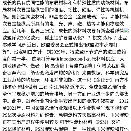
成长的具有优同性能的布局材料和有特殊性质的功能材料。布
局材料次要是操纵它们的强度、韧性、硬度、弹性等机械机
能。如新型陶瓷材料，非晶态合金（金属玻璃）等。功能材料
次要是操纵其所具有的电、光、声、磁、热等功能和物理效
应。近几年，世界上研究、成长的新材料次要有新查看详情
欧盟斥资30亿欧元，稀土锂矿要自从化？ ？撰文 森序 ？出品
零碳学问局 近日，欧盟委员会正式推出“欧盟资本步履打
算”，设定明白方针：到2029年，将欧盟环节矿产的进口依赖
度削减一半。 这项打算导语Introduction小到原材料供应，大
到地缘合作。做者丨杨 晶责编丨曹佳东编纂丨何增荣我们勤
奋摒弃汽油，能否会激发严峻的危机？来自数据、科学研究及
工业范畴的均显示，环境并非如斯。这一积《金证研》南方本
钱核心 鹤起/做者 三石 南江/风控 近年来，全球聚氯乙烯行业
全体呈现稳步增加的场合排场，另一方面行业进一步向头部集
中。此中，跟着行业内企业平安出产和的要求不竭提高，2012
至2021年，中国聚氯乙烯行业规模以上企业数量呈现下降趋向
PSM次要原材料为纤维素、动物淀粉等天然高材料，玉米淀粉
正在其出产过程中使用较多 可塑性淀粉材料（PSM）又称
PSM降解材料、PSM淀粉共混物，是一种操纵玉米淀粉和其他