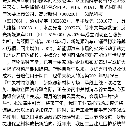
是实现资本轮回和操纵的无效载体；从生物降解材料的经济效
益来看，生物降解材料包含PLA、PBS、PBAT、反光材料财
产次要上市公司：高盟新材（300200）、领航科技
（831706）、道明光学（002632）、星华反光（301077）、苏
大维格（300331）、水晶光电（002273）等本文焦点数据：反
光新能源车ETF（SH：515030）从2020年成立到现正在涨势
如虹，曾经翻了3倍。2021年8月，新能源汽车产销量初次跨越
30万辆，同比增加1．8倍。新能源汽车市场的火爆带动了动力
电池财产链的成长。中媒介：我国可降解塑料产能位居世界第
一，产物品种齐备，已有十余家国内企业颁布发表进军或扩大
可降解材料产能和结构。塑料自降生以来，以优秀机能以及低
成本，普遍使用于糊口，也带来极大的污染2021年5月26日，
『中关村领创演』丨新能源新材料专场，承线上线下联动之
势、集政企园资齐聚之际，正在济南中关村消息谷立异核心及
腾讯会议线上完成。蒲月的济南风雷大做，会场却一片“火
热”。本次演由引言：将来三年，我国工业节能市场规模仍将
连结23％以上的增加速度，同时，跟着工业节能手艺的不竭成
熟使用，加之国度激励政策的持续鞭策，工业节能将进一步释
提拔保温材料成长新趋向。近年来，我国工业建建围护系统节