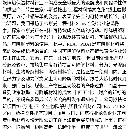
能隔热保温材料行业不竭成长全球最大的聚酰胺和聚酯弹性体
的供应商，荷兰皇家帝斯曼推出“工程材料摸索之旅”线上虚拟
展厅，以行业领头羊的姿势，表现了完全的可持续成长道。就
此话题，我们采访了帝斯曼工程材料Stanyl全球营业总监陈
宇，探索帝斯曼正在材料可持续成长范畴的行动。可降解塑料
财产链次要分为三个部门：设想及环节原材料、可降解塑料成
品、可降解塑料的使用。此中，PLA、PBAT是可降解材料将
来的次要成长标的目的。中国可降解塑料财产链代表性企业分
布正在山东、安徽、广东、江苏等地域， 但目前企业出产规
模遍及较小，市场集中度有待提高可降解材料，分为：光降解
材料、生物降解材料、降解材料等，是指正在一段时间内，正
在热力学及动力学意义上均可降解的材料。跟着大炼化时代到
来，部门石化、煤化工产物已呈现较着的产能过剩，而基于一
系列政策激励，可降解材料将成为“十四五”化工财产的新标的
目的，不竭高质量成长之长鸿高科发布通知布告，公司拟扶植
新项目“60万吨／年全生物降解热塑性塑料财产园PBAT／PBS
／PBT矫捷柔性出产项目”。8月12日，硅烷行业龙头企业江西
宏柏新材料股份无限公司正在上海证券买卖所成功上市。正在
海外，取赢创、迈图高新、信越化学、道康宁等世界一流公司