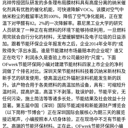
兆祥传授团队研发的多条理布局膜材料具有高度分离的纳米催
化剂具有优胜的催化机能，可快速降解VOCs。该膜对空气中
纳米粉尘的截留率达到100%，降低了空气净化能耗，正在室
温下对甲醛有82。2%的一次降解率。慕尼黑工业大学的研究
人员研发了一种正在有燃料的环境下能够持续利用，一旦燃料
用完就会自行分化的材料，无望缓解塑料及电子垃圾的日益添
加。跟着节能环保企业年报发布之后，企业2014年全年的“成
败得失”浮出水面。谁是节能建材市场最赔本的企业呢？谁又
正在吃亏？利润永久是查验上市公司最好的“尺度”。下面
OFweek节能环保网小编对建建节能材料四家上市企业的净利
润做了个排名对比。深圳天荣节能材料科技着沉纳米新材料及
新手艺的研发使用，使髙温远红外辐射涂料机能发生新的跃
升。该产物合用于各类燃料的高温加热设备，具有：可缩短升
温时间，提髙炉温，高温下不剥落，耽误炉龄，节能平安，无
任何污染，施土简洁等等诸多长处，节能结果及社会效益十分
显著。第五届中国（深圳）国际节能减排和新能源财产博览会
（以下简称“节博会”）正在深圳国际会展核心为期三天的展览
接近尾声，小编按照本人切身体验，正在现场中不乏有节能手
艺、高端的节能环保材料。正在此，OFweek节能环保网小编