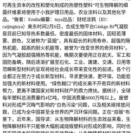
可再生资本的改性和塑化制成的热塑性塑料“可生物降解的细
菌纤维素将使用于小我护理日用品、农业涂料以及其他化学
品。”做者：Emilia编纂：tuya出品：财经涂鸦（ID：
caijingtuya）美东时间2月6日，合成生物平台Ginkgo Bi气凝胶
是目前已知导热系数最低、密度最低的固体材料，因轻若薄
雾、颜色，又被称为“蓝烟”，具有超长的利用寿命、超强的隔
热机能、超高的耐火机能等，被誉为“改变世界的奇异材料”。
因为气凝胶超强隔热等机能，晚期次要使用正在航天、军工和
国防备畴，随后逐渐扩展至石化、工业、建建、交通、日用等
范畴新型材料的呈现将给社会成长带来变化性的前进。各个行
业都正在努力于成长新型材料，寻求更快速、更环保、功能愈
加强大的新材料使用。“绿色糊口”的成长离不开奇异的新材料
帮力，更离不建国家对新材料财产的鼎力搀扶。据统计，全球
每年塑料总消费量约4亿吨，中国消费量6000万吨以上。废塑
料对形成严沉晦气影响的“白色污染”问题，以及相关碳排放问
题，已成为全中国甚至全世界的严沉环保问题。正在“双碳”布
景下，近年来，国导读：从生物降解材料的生态效益来看，生
物降解材料不只能够大幅削减烧毁塑料对形成的影响，同时也