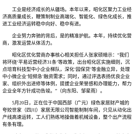
工业是经济成长的从疆场。本年以来，昭化区聚力工业经
济高质量成长，鞭策制制业高端化、智能化、绿色化成长，推
进工业经济运转稳中向好、稳中有进。
企业努力奔驰的背后，是的精准护航。本年，持续优化营
商，激发运营从体活力。
昭化区优化营商办事核心相关担任人张家硕暗示：“我们
将环绕‘平易近营经济31条’等政策，出台昭化区实施细则，沉
点培育科技型中小企业梯队，深化‘园保贷’等金融立异，处理
中小微企业‘短频急’融资需求；同时，通过评选表扬优良企业
家、组织外出进修等体例，提拔企业荣誉感和办理能力，帮力
企业全年方针成功告竣。”（向东阳、邹星雨）。
5月20日，正在位于中国西部（广元）绿色家居财产城的
夸姣世家（四川）家居无限公司智能制制车间，只见从动化出
产线高速运转，工人们熟练地操做着机械设备，整个出产流程
有条有理。