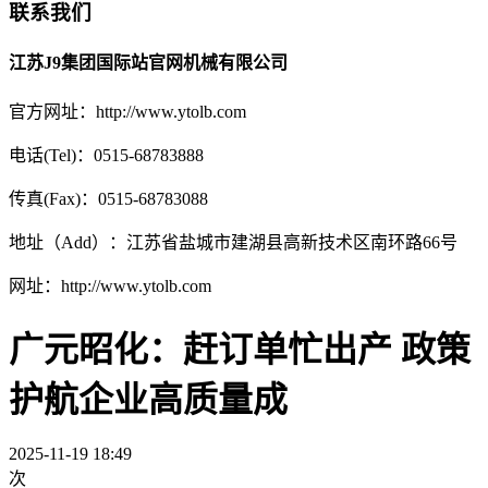
联系我们
江苏J9集团国际站官网机械有限公司
官方网址：http://www.ytolb.com
电话(Tel)：0515-68783888
传真(Fax)：0515-68783088
地址（Add）：江苏省盐城市建湖县高新技术区南环路66号
网址：http://www.ytolb.com
广元昭化：赶订单忙出产 政策
护航企业高质量成
2025-11-19 18:49
次