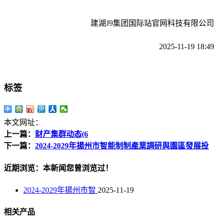
建湖J9集团国际站官网科技有限公司
2025-11-19 18:49
标签
本文网址：
上一篇：
财产集群动态(6
下一篇：
2024-2029年揚州市智能制制產業調研與園區發展投
近期浏览：本新闻您曾浏览过！
2024-2029年揚州市智
2025-11-19
相关产品