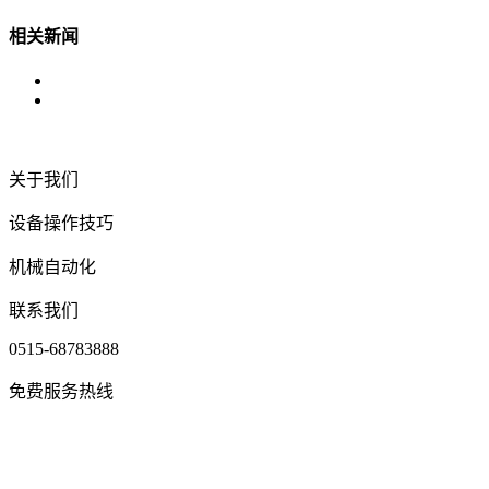
相关新闻
关于我们
设备操作技巧
机械自动化
联系我们
0515-68783888
免费服务热线