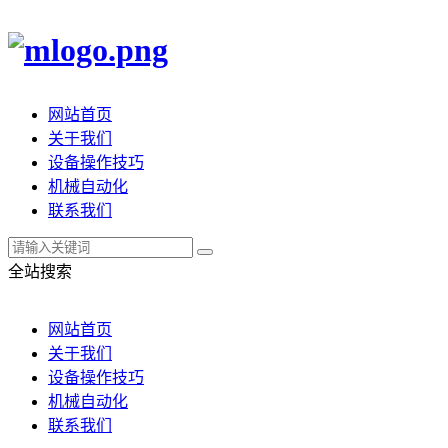
网站首页
关于我们
设备操作技巧
机械自动化
联系我们
全站搜索
网站首页
关于我们
设备操作技巧
机械自动化
联系我们