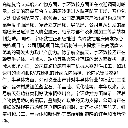
高端复合立式磨床产物方面，宇环数控方面正在欢迎调研时暗
示，公司的高端复合立式磨床逐渐进入航空航天市场，客户包
罗沈阳黎明航空等。据领会，公司高端磨床产物线已构成涵盖
高精度平面磨床、复合立式磨床、导轨磨、公司自从研发的高
端磨床已逐渐进入航空航天、轴承零部件及机械加工等高端制
制范畴。同时，宇环数控正积极推进“高端数控磨床研发核心
扶植项目”，公司预期项目建成后将进一步提拔正在高端磨床
范畴的研发实力取出产能力。除了航空航天，宇环数控还正在
鞭策半导体、机械人、轴承等新兴营业范畴的渗入率提拔。机
械人市场方面，公司螺旋拉床可用于机械人零部件加工，如减
速机的齿圈和RV减速机的针齿壳内齿槽、轮内花键等零部
件；半导体方面，公司次要出产针对半导体行业的细密加工设
备，晶体材质涵盖蓝宝石、单晶硅、碳化硅等。本年以来，贸
易航天范畴各类利好政策稠密出台。宇环数控方面暗示，跟着
产物使用范畴的拓展，叠加财产政策的无力支撑，公司将正在
继续深耕现有市场和客户范畴的同时，勤奋提拔航空航天、细
密机械加工、半导体和新材料等高端制制范畴的订单和市场份
额。