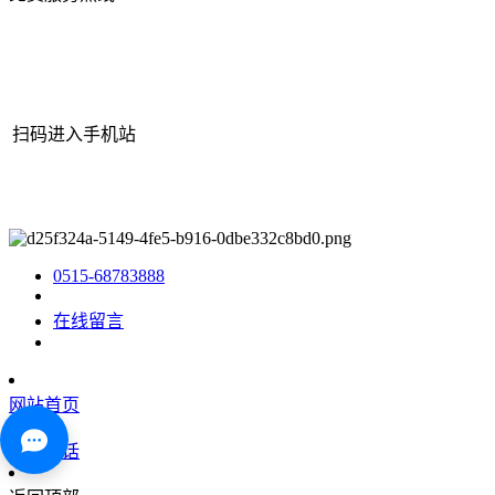
扫码进入手机站
网站地图
|
|
XML
|
© 2022 Copyright
江苏J9集团国际站官网机械有
限公司
All rights reserved.
0515-68783888
在线留言
网站首页
咨询电话