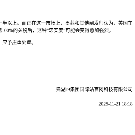
一半以上。而正在这一市场上，墨菲和其他阐发师认为，美国车
00%的关税后，这种“忠实度”可能会变得愈加强烈。
，应予庄重处置。
建湖J9集团国际站官网科技有限公司
2025-11-21 18:18