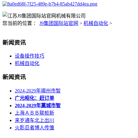
您当前的位置 ：
J9集团国际站官网
>
机械自动化
>
新闻资讯
设备操作技巧
机械自动化
新闻资讯
2024-2029年揚州市智
广元昭化：赶订单
2024-2029年藁城市智
上海ＡＢＢ联桩新
来岁通车北上出川
火影忍者博人传雏